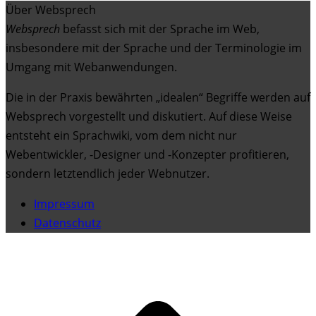
Über Websprech
Websprech
befasst sich mit der Sprache im Web,
insbesondere mit der Sprache und der Terminologie im
Umgang mit Webanwendungen.
Die in der Praxis bewährten „idealen“ Begriffe werden auf
Websprech vorgestellt und diskutiert. Auf diese Weise
entsteht ein Sprachwiki, vom dem nicht nur
Webentwickler, -Designer und -Konzepter profitieren,
sondern letztendlich jeder Webnutzer.
Impressum
Datenschutz