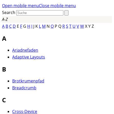
Open mobile menu
Close mobile menu
Search
A-Z
A
B
C
D
E
F
G
H
I
J K
L
M
N
O
P Q
R
S
T
U
V
W
X Y
Z
A
Ariadnefaden
Adaptive Layouts
B
Brotkrumenpfad
Breadcrumb
C
Cross-Device