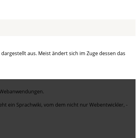
dargestellt aus. Meist ändert sich im Zuge dessen das
it Webanwendungen.
teht ein Sprachwiki, vom dem nicht nur Webentwickler, -