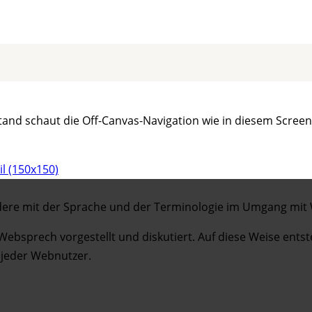
and schaut die Off-Canvas-Navigation wie in diesem Screen 
l (150x150)
ndere mit der Sprache und der Terminologie im Umgang m
 Websprech vorgestellt und diskutiert. Auf diese Weise ents
 jeder Webnutzer.