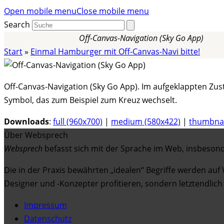
Open mobile menu
Close mobile menu
Search
Off-Canvas-Navigation (Sky Go App)
Start
»
Einmal Hamburger mit Off-Canvas-Navi bitte!
Off-Canvas-Navigation (Sky Go App). Im aufgeklappten Zust
Symbol, das zum Beispiel zum Kreuz wechselt.
Downloads
:
full (960x700)
|
medium (580x422)
|
thumbnai
Über Websprech
Websprech
befasst sich mit der Sprache im Web, insbeso
Die in der Praxis bewährten „idealen“ Begriffe werden auf
Designer und -Konzepter profitieren, sondern letztendlich
Impressum
Datenschutz